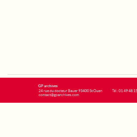
GP archives
24 rue du docteur Bauer 93400 St Ouen
Tél : 01 49 48 1
contact@gparchives.com