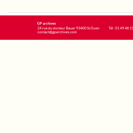
GP archives
24 rue du docteur Bauer 93400 St Ouen
Tél : 01 49 48 1
contact@gparchives.com