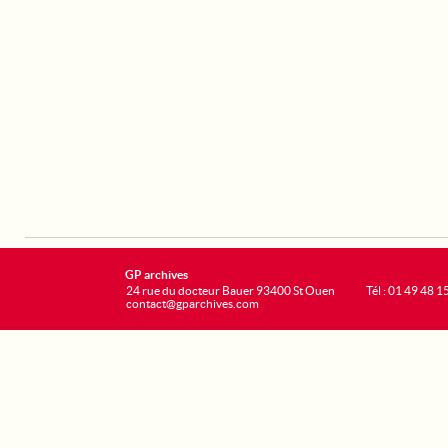
GP archives
24 rue du docteur Bauer 93400 St Ouen
Tél : 01 49 48 1
contact@gparchives.com