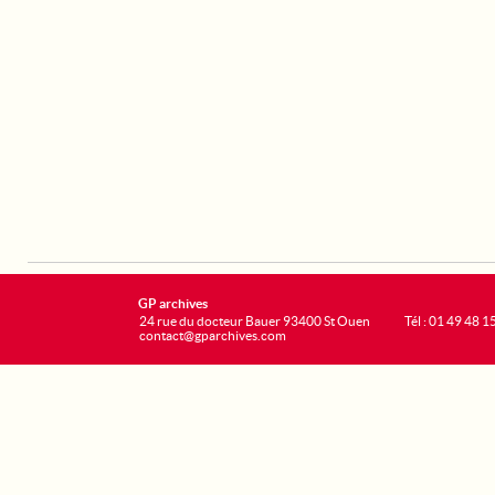
GP archives
24 rue du docteur Bauer 93400 St Ouen
Tél : 01 49 48 1
contact@gparchives.com