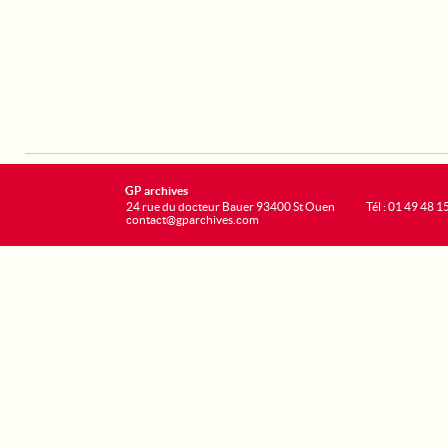
GP archives
24 rue du docteur Bauer 93400 St Ouen
Tél : 01 49 48 1
contact@gparchives.com