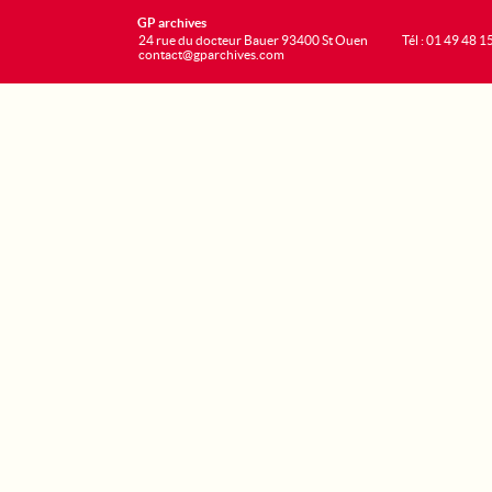
GP archives
24 rue du docteur Bauer 93400 St Ouen
Tél : 01 49 48 1
contact@gparchives.com