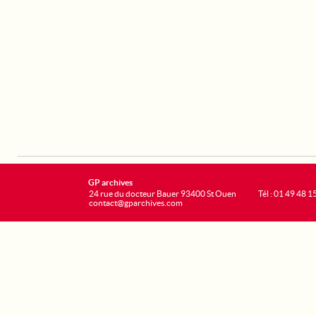
GP archives
24 rue du docteur Bauer 93400 St Ouen
Tél : 01 49 48 1
contact@gparchives.com