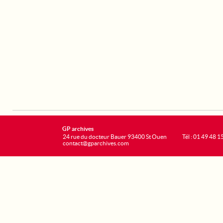
GP archives
24 rue du docteur Bauer 93400 St Ouen
Tél : 01 49 48 1
contact@gparchives.com