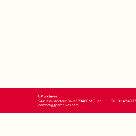
GP archives
24 rue du docteur Bauer 93400 St Ouen
Tél : 01 49 48 1
contact@gparchives.com