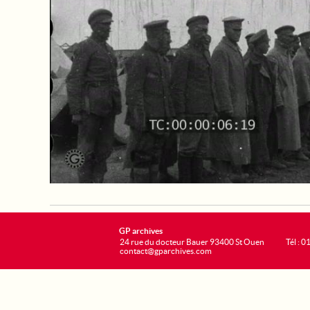
GP archives
24 rue du docteur Bauer 93400 St Ouen
Tél : 0
contact@gparchives.com