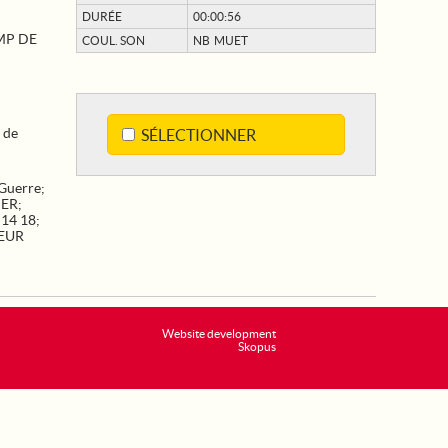
DURÉE
00:00:56
MP DE
COUL. SON
NB MUET
 de
SÉLECTIONNER
Guerre
;
IER
;
14 18
;
LEUR
Website development
Skopus