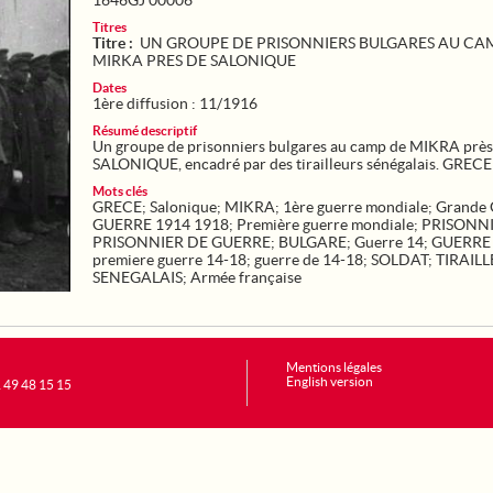
1646GJ 00006
Titres
Titre :
UN GROUPE DE PRISONNIERS BULGARES AU CA
MIRKA PRES DE SALONIQUE
Dates
1ère diffusion : 11/1916
Résumé descriptif
Un groupe de prisonniers bulgares au camp de MIKRA près
SALONIQUE, encadré par des tirailleurs sénégalais. GRECE
Mots clés
GRECE
;
Salonique
;
MIKRA
;
1ère guerre mondiale
;
Grande 
GUERRE 1914 1918
;
Première guerre mondiale
;
PRISONN
PRISONNIER DE GUERRE
;
BULGARE
;
Guerre 14
;
GUERRE 
premiere guerre 14-18
;
guerre de 14-18
;
SOLDAT
;
TIRAIL
SENEGALAIS
;
Armée française
Mentions légales
English version
1 49 48 15 15