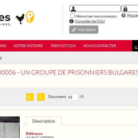
Mot de
Mémoriser ma connexion
Consulter les CGU
Inscription
ONS
NOTRE HISTOIRE
TARIFS ET CGV
NOUS CONTACTER
G
06
0006 - UN GROUPE DE PRISONNIERS BULGARES AU CAMP
Document
/ 0
Description
Référence