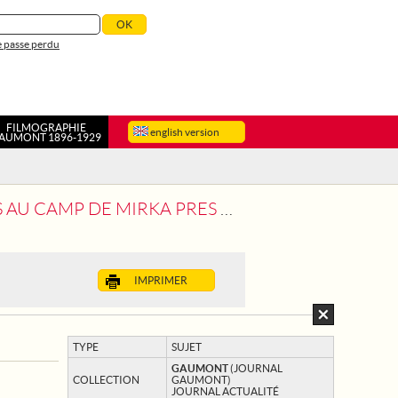
 passe perdu
FILMOGRAPHIE
english version
AUMONT 1896-1929
 DE MIRKA PRES DE SALONIQUE
IMPRIMER
TYPE
SUJET
GAUMONT
(JOURNAL
COLLECTION
GAUMONT)
JOURNAL ACTUALITÉ