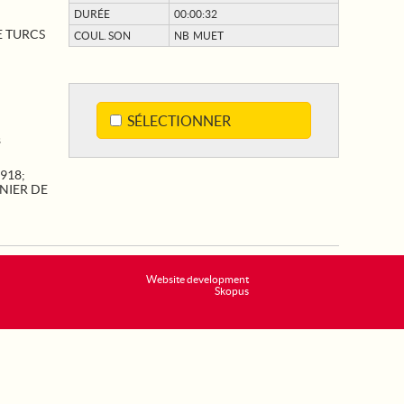
DURÉE
00:00:32
E TURCS
COUL. SON
NB MUET
SÉLECTIONNER
s
1918
;
NIER DE
Website development
Skopus