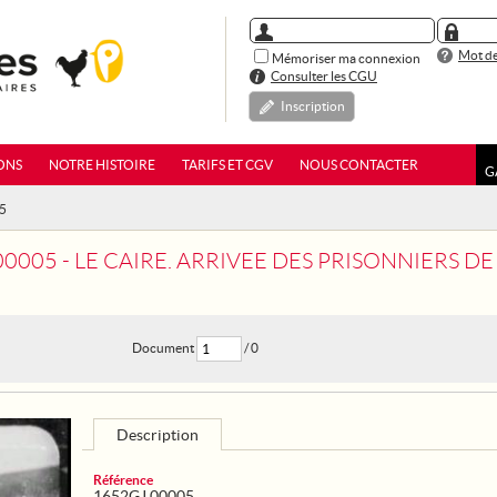
Mot de
Mémoriser ma connexion
Consulter les CGU
Inscription
ONS
NOTRE HISTOIRE
TARIFS ET CGV
NOUS CONTACTER
G
05
00005 - LE CAIRE. ARRIVEE DES PRISONNIERS 
Document
/ 0
Description
Référence
1652GJ 00005