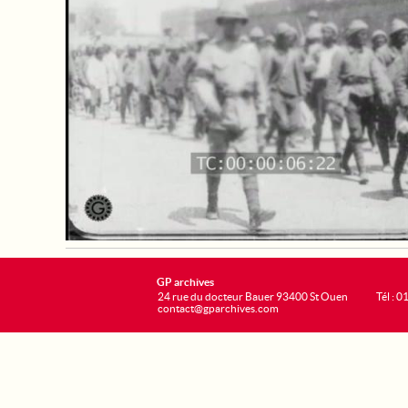
GP archives
24 rue du docteur Bauer 93400 St Ouen
Tél : 0
contact@gparchives.com