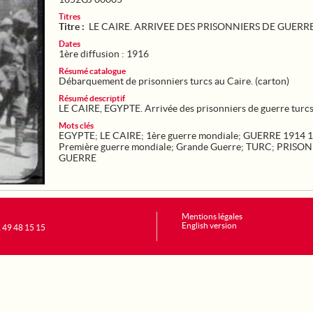
Titres
Titre :
LE CAIRE. ARRIVEE DES PRISONNIERS DE GUERR
Dates
1ère diffusion : 1916
Résumé catalogue
Débarquement de prisonniers turcs au Caire. (carton)
Résumé descriptif
LE CAIRE, EGYPTE. Arrivée des prisonniers de guerre turc
Mots clés
EGYPTE
;
LE CAIRE
;
1ère guerre mondiale
;
GUERRE 1914 
Première guerre mondiale
;
Grande Guerre
;
TURC
;
PRISON
GUERRE
Mentions légales
English version
1 49 48 15 15