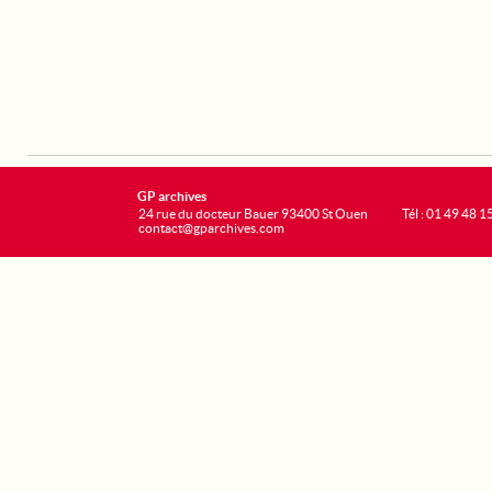
GP archives
24 rue du docteur Bauer 93400 St Ouen
Tél : 01 49 48 1
contact@gparchives.com