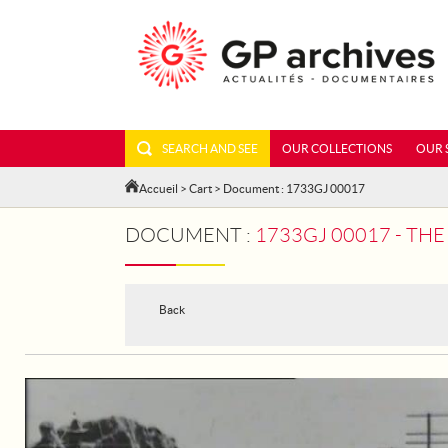
SEARCH AND SEE
OUR COLLECTIONS
OUR 
Accueil
>
Cart
> Document : 1733GJ 00017
DOCUMENT :
1733GJ 00017 - THE 
Back