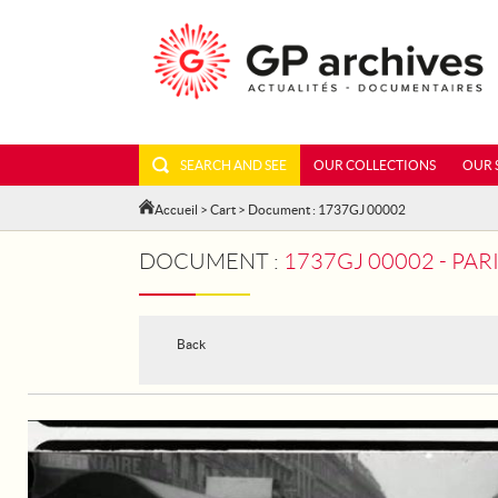
SEARCH AND SEE
OUR COLLECTIONS
OUR 
Accueil
>
Cart
> Document : 1737GJ 00002
DOCUMENT :
1737GJ 00002 - PARIS, THE 
Back