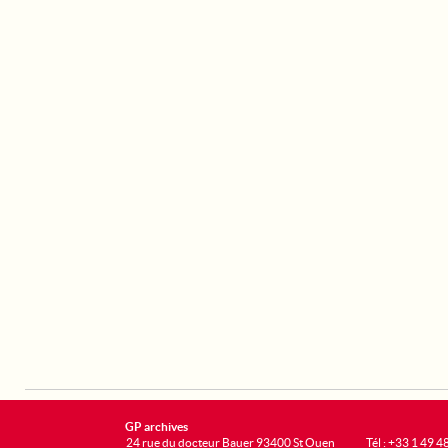
GP archives
24 rue du docteur Bauer 93400 St Ouen
Tél : +33 1 49 4