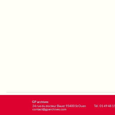
GP archives
24 rue du docteur Bauer 93400 St Ouen
Tél : 01 49 48 1
contact@gparchives.com