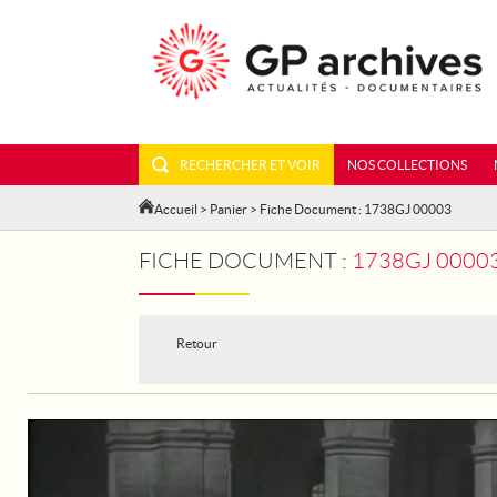
RECHERCHER ET VOIR
NOS COLLECTIONS
Accueil
>
Panier
> Fiche Document : 1738GJ 00003
FICHE DOCUMENT :
1738GJ 00003 -
Retour