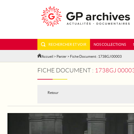
RECHERCHER ET VOIR
NOS COLLECTIONS
Accueil
>
Panier
> Fiche Document : 1738GJ 00003
FICHE DOCUMENT :
1738GJ 00003 -
Retour