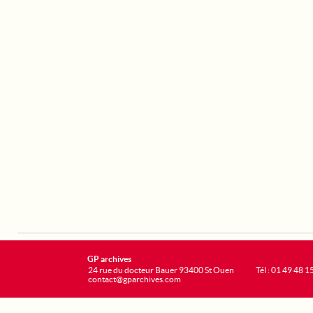
GP archives
24 rue du docteur Bauer 93400 St Ouen
Tél : 01 49 48 1
contact@gparchives.com