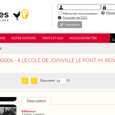
Mot de
Mémoriser ma connexion
Consulter les CGU
Inscription
ONS
NOTRE HISTOIRE
TARIFS ET CGV
NOUS CONTACTER
G
06
 L'ECOLE DE JOINVILLE LE PONT. M. RENE BESNARD, MINISTRE DES COLONIES, PRESIDE UNE MANIFE
Document
/ 0
Description
Référence