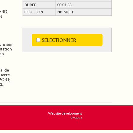
DURÉE
00:01:33
ARD,
COUL. SON
NB MUET
ON
SÉLECTIONNER
onsieur
station
on
al de
uerre
PORT
;
RE
;
Website development
Skopus