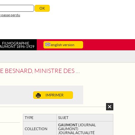
 passe perdu
FILMOGRAPHIE
english version
AUMONT 1896-1929
STATION SPORTIVE EN L'HONNEUR DE L'ALSACE-LORRAINE
IMPRIMER
TYPE
SUJET
GAUMONT
(JOURNAL
COLLECTION
GAUMONT)
JOURNAL ACTUALITÉ