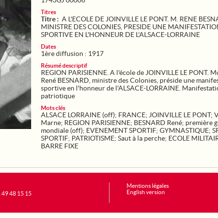
1743GJ 00006
Titres
Titre :
A L'ECOLE DE JOINVILLE LE PONT. M. RENE BESN
MINISTRE DES COLONIES, PRESIDE UNE MANIFESTATI
SPORTIVE EN L'HONNEUR DE L'ALSACE-LORRAINE
Dates
1ère diffusion : 1917
Résumé descriptif
REGION PARISIENNE. A l'école de JOINVILLE LE PONT. M
René BESNARD, ministre des Colonies, préside une manife
sportive en l'honneur de l'ALSACE-LORRAINE. Manifestati
patriotique
Mots clés
ALSACE LORRAINE (off)
;
FRANCE
;
JOINVILLE LE PONT
;
V
Marne
;
REGION PARISIENNE
;
BESNARD René
;
première g
mondiale (off)
;
EVENEMENT SPORTIF
;
GYMNASTIQUE
;
S
SPORTIF
;
PATRIOTISME
;
Saut à la perche
;
ECOLE MILITAI
BARRE FIXE
Mentions légales
English version
1 49 48 15 15