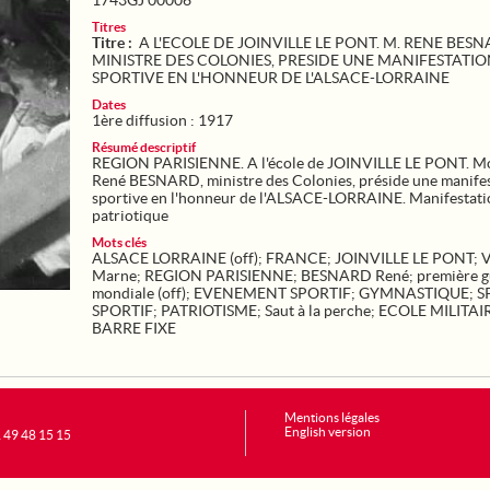
1743GJ 00006
Titres
Titre :
A L'ECOLE DE JOINVILLE LE PONT. M. RENE BESN
MINISTRE DES COLONIES, PRESIDE UNE MANIFESTATI
SPORTIVE EN L'HONNEUR DE L'ALSACE-LORRAINE
Dates
1ère diffusion : 1917
Résumé descriptif
REGION PARISIENNE. A l'école de JOINVILLE LE PONT. M
René BESNARD, ministre des Colonies, préside une manife
sportive en l'honneur de l'ALSACE-LORRAINE. Manifestati
patriotique
Mots clés
ALSACE LORRAINE (off)
;
FRANCE
;
JOINVILLE LE PONT
;
V
Marne
;
REGION PARISIENNE
;
BESNARD René
;
première g
mondiale (off)
;
EVENEMENT SPORTIF
;
GYMNASTIQUE
;
S
SPORTIF
;
PATRIOTISME
;
Saut à la perche
;
ECOLE MILITAI
BARRE FIXE
Mentions légales
English version
1 49 48 15 15