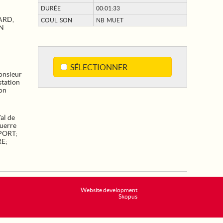
DURÉE
00:01:33
ARD,
COUL. SON
NB MUET
ON
SÉLECTIONNER
onsieur
station
on
al de
uerre
PORT
;
RE
;
Website development
Skopus