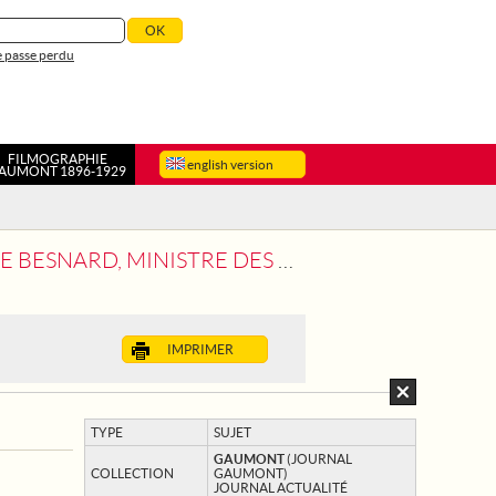
 passe perdu
FILMOGRAPHIE
english version
AUMONT 1896-1929
STATION SPORTIVE EN L'HONNEUR DE L'ALSACE-LORRAINE
IMPRIMER
TYPE
SUJET
GAUMONT
(JOURNAL
COLLECTION
GAUMONT)
JOURNAL ACTUALITÉ