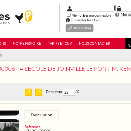
Mot de
Mémoriser ma connexion
Consulter les CGU
Inscription
ONS
NOTRE HISTOIRE
TARIFS ET CGV
NOUS CONTACTER
G
06
 L'ECOLE DE JOINVILLE LE PONT. M. RENE BESNARD, MINISTRE DES COLONIES, PRESIDE UNE MANIFE
Document
/ 0
Description
Référence