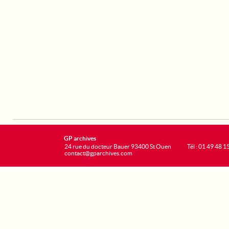
GP archives
24 rue du docteur Bauer 93400 St Ouen
Tél : 01 49 48 1
contact@gparchives.com