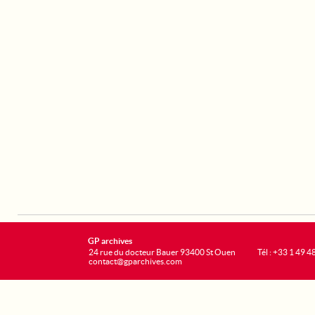
GP archives
24 rue du docteur Bauer 93400 St Ouen
Tél : +33 1 49 4
contact@gparchives.com