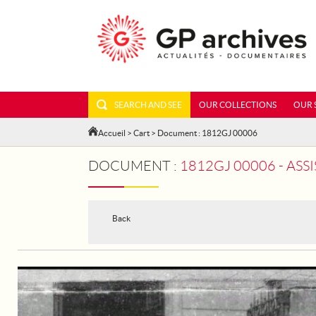
SEARCH AND SEE
OUR COLLECTIONS
OUR 
Accueil
>
Cart
> Document : 1812GJ 00006
DOCUMENT :
1812GJ 00006 - ASSISTANCE 
Back