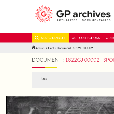
SEARCH AND SEE
OUR COLLECTIONS
OUR 
Accueil
>
Cart
> Document : 1822GJ 00002
DOCUMENT :
1822GJ 00002 - SPORTS AND
Back