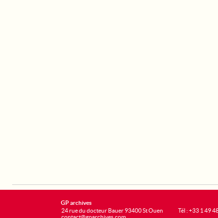
GP archives
24 rue du docteur Bauer 93400 St Ouen
Tél : +33 1 49 4
contact@gparchives.com