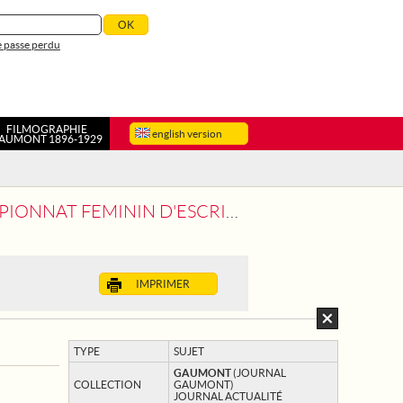
 passe perdu
FILMOGRAPHIE
english version
AUMONT 1896-1929
D'ESCRIME, ORGANISE PAR ACADEMIA
IMPRIMER
TYPE
SUJET
GAUMONT
(JOURNAL
COLLECTION
GAUMONT)
JOURNAL ACTUALITÉ