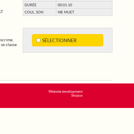
DURÉE
00:01:10
AT
COUL. SON
NB MUET
escrime,
SÉLECTIONNER
e classe
Website development
Skopus