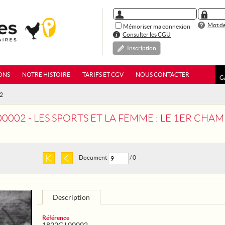
Mot de
Mémoriser ma connexion
Consulter les CGU
Inscription
ONS
NOTRE HISTOIRE
TARIFS ET CGV
NOUS CONTACTER
G
02
02 - LES SPORTS ET LA FEMME : LE 1ER CHAMPIONNAT FEMININ 
Document
/ 0
Description
Référence