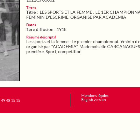
1822GJ 00002
Titres
Titre :
LES SPORTS ET LA FEMME : LE 1ER CHAMPIONN
FEMININ D'ESCRIME, ORGANISE PAR ACADEMIA
Dates
1ère diffusion : 1918
Résumé descriptif
Les sports et la femme : Le premier championnat féminin d'
organisé par "ACADEMIA". Mademoiselle CARCANAGUES s
première. Sport, compétition
Mentions légales
English version
1 49 48 15 15