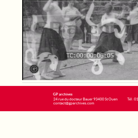
GP archives
24 rue du docteur Bauer 93400 St Ouen
Tél : 0
contact@gparchives.com