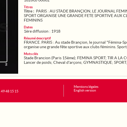
1826GJ 00002
Titres
Titre :
PARIS : AU STADE BRANÇION, LE JOURNAL FEMI
SPORT ORGANISE UNE GRANDE FETE SPORTIVE AUX C
FEMININS
Dates
1ère diffusion : 1918
Résumé descriptif
FRANCE. PARIS : Au stade Brançion, le journal "Fémina-Sp
organise une grande fête sportive aux clubs féminins. Spor
Mots clés
Stade Brancion (Paris 15ème)
;
FEMINA SPORT
;
TIR A LA 
Lancer de poids
;
Cheval d'arçons
;
GYMNASTIQUE
;
SPORT
Mentions légales
English version
1 49 48 15 15