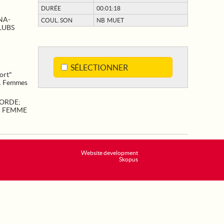
DURÉE
00:01:18
NA-
COUL. SON
NB MUET
LUBS
SÉLECTIONNER
ort"
t. Femmes
CORDE
;
;
FEMME
Website development
Skopus