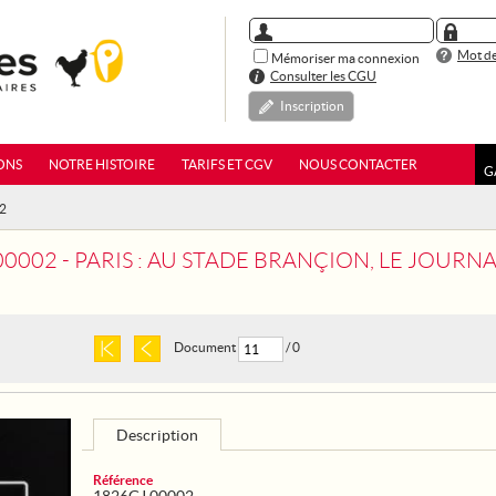
Mot de
Mémoriser ma connexion
Consulter les CGU
Inscription
ONS
NOTRE HISTOIRE
TARIFS ET CGV
NOUS CONTACTER
G
02
 - PARIS : AU STADE BRANÇION, LE JOURNAL FEMINA-SPORT ORGANISE UNE G
Document
/ 0
Description
Référence