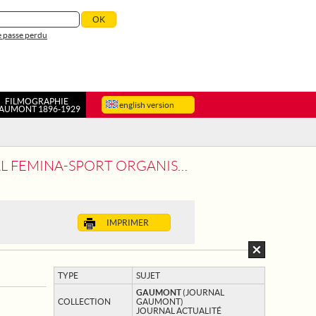
 passe perdu
FILMOGRAPHIE
english version
AUMONT 1896-1929
RANDE FETE SPORTIVE AUX CLUBS FEMININS
IMPRIMER
TYPE
SUJET
GAUMONT
(JOURNAL
COLLECTION
GAUMONT)
JOURNAL ACTUALITÉ