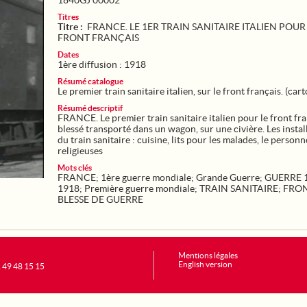
1840GJ 00002
Titres
Titre :
FRANCE. LE 1ER TRAIN SANITAIRE ITALIEN POUR
FRONT FRANÇAIS
Dates
1ère diffusion : 1918
Résumé catalogue
Le premier train sanitaire italien, sur le front français. (cart
Résumé descriptif
FRANCE. Le premier train sanitaire italien pour le front fr
blessé transporté dans un wagon, sur une civière. Les instal
du train sanitaire : cuisine, lits pour les malades, le personn
religieuses
Mots clés
FRANCE
;
1ère guerre mondiale
;
Grande Guerre
;
GUERRE 
1918
;
Première guerre mondiale
;
TRAIN SANITAIRE
;
FRO
BLESSE DE GUERRE
Mentions légales
English version
1 49 48 15 15