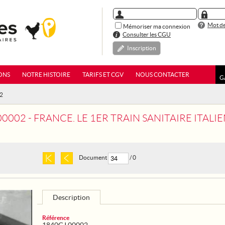
Mot de
Mémoriser ma connexion
Consulter les CGU
Inscription
ONS
NOTRE HISTOIRE
TARIFS ET CGV
NOUS CONTACTER
G
02
00002 - FRANCE. LE 1ER TRAIN SANITAIRE ITAL
Document
/ 0
Description
Référence