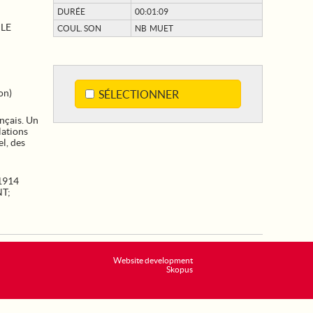
DURÉE
00:01:09
 LE
COUL. SON
NB MUET
on)
SÉLECTIONNER
ançais. Un
lations
el, des
1914
NT
;
Website development
Skopus