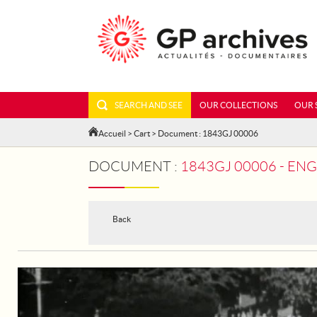
SEARCH AND SEE
OUR COLLECTIONS
OUR 
Accueil
>
Cart
> Document : 1843GJ 00006
DOCUMENT :
1843GJ 00006 - ENG
Back