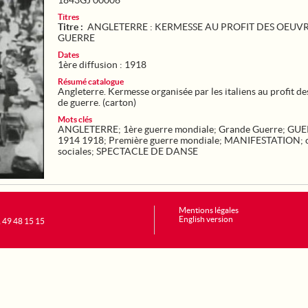
1843GJ 00006
Titres
Titre :
ANGLETERRE : KERMESSE AU PROFIT DES OEUVR
GUERRE
Dates
1ère diffusion : 1918
Résumé catalogue
Angleterre. Kermesse organisée par les italiens au profit d
de guerre. (carton)
Mots clés
ANGLETERRE
;
1ère guerre mondiale
;
Grande Guerre
;
GUE
1914 1918
;
Première guerre mondiale
;
MANIFESTATION
;
sociales
;
SPECTACLE DE DANSE
Mentions légales
English version
1 49 48 15 15