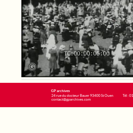
GP archives
24 rue du docteur Bauer 93400 St Ouen
Tél : 0
contact@gparchives.com