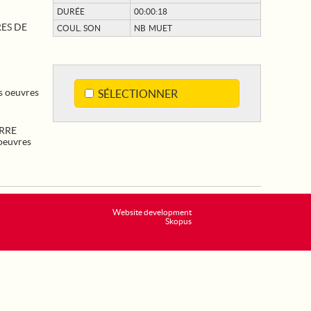
DURÉE
00:00:18
ES DE
COUL. SON
NB MUET
es oeuvres
SÉLECTIONNER
RRE
oeuvres
Website development
Skopus