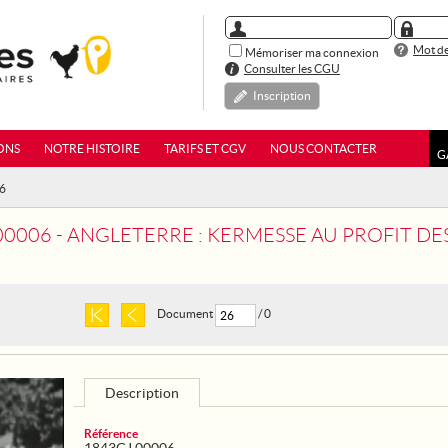
Mot de
Mémoriser ma connexion
Consulter les CGU
Inscription
ONS
NOTRE HISTOIRE
TARIFS ET CGV
NOUS CONTACTER
G
06
00006 - ANGLETERRE : KERMESSE AU PROFIT D
Document
/ 0
Description
Référence