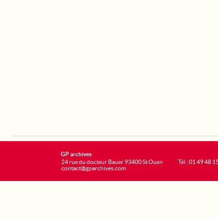
GP archives
24 rue du docteur Bauer 93400 St Ouen
Tél : 01 49 48 1
contact@gparchives.com