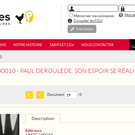
Mot de
Mémoriser ma connexion
Consulter les CGU
Inscription
ONS
NOTRE HISTOIRE
TARIFS ET CGV
NOUS CONTACTER
G
10
10 - PAUL DEROULEDE. SON ESPOIR SE REALISE : L'ALSACE-
Document
/ 0
Description
Référence