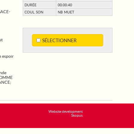
DURÉE
00:00:40
SACE-
COUL. SON
NB MUET
st
SÉLECTIONNER
 espoir
nde
OMME
ANCE
;
Website development
Skopus