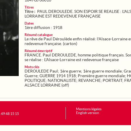
1847GJ 00010
Titres
Titre :
PAUL DEROULEDE. SON ESPOIR SE REALISE : L'AL
LORRAINE EST REDEVENUE FRANÇAISE
Dates
1ère diffusion : 1918
Résumé catalogue
Le rêve de Paul Déroulède enfin réalisé: l'Alsace-Lorraine e
redevenue française. (carton)
Résumé descriptif
FRANCE. Paul DEROULEDE, homme politique français. Son
se réalise : L'Alsace-Lorraine est redevenue française
Mots clés
DEROULEDE Paul
;
1ère guerre
;
1ère guerre mondiale
;
Gra
Guerre
;
GUERRE 1914 1918
;
Première guerre mondiale
;
H
POLITIQUE
;
NATIONALISTE
;
REVANCHE
;
PORTRAIT
;
FR
ALSACE LORRAINE (off)
Mentions légales
English version
1 49 48 15 15