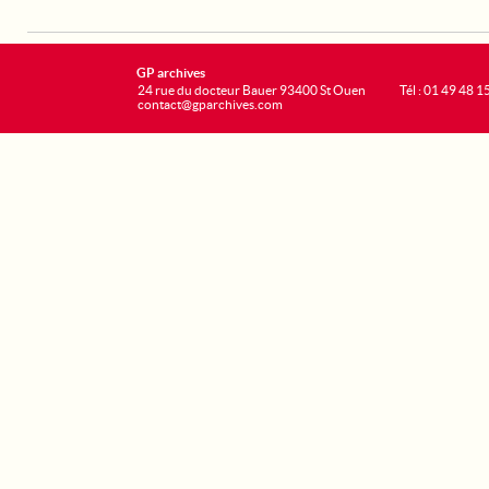
GP archives
24 rue du docteur Bauer 93400 St Ouen
Tél : 01 49 48 1
contact@gparchives.com