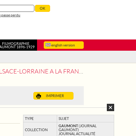
 passe perdu
FILMOGRAPHIE
english version
AUMONT 1896-1929
LSACE-LORRAINE A LA FRANCE
IMPRIMER
TYPE
SUJET
GAUMONT
(JOURNAL
COLLECTION
GAUMONT)
JOURNAL ACTUALITÉ