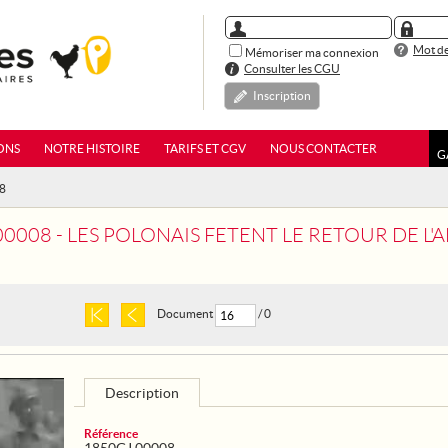
Mot de
Mémoriser ma connexion
Consulter les CGU
Inscription
ONS
NOTRE HISTOIRE
TARIFS ET CGV
NOUS CONTACTER
G
08
0008 - LES POLONAIS FETENT LE RETOUR DE L'A
Document
/ 0
Description
Référence