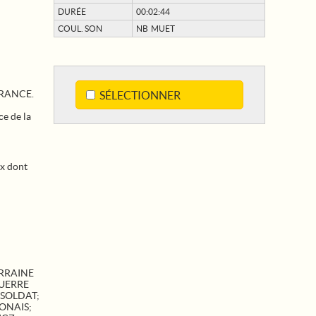
DURÉE
00:02:44
COUL. SON
NB MUET
 FRANCE.
SÉLECTIONNER
e de la
ux dont
RRAINE
UERRE
SOLDAT
;
ONAIS
;