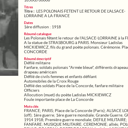
1850GJ 00008
Titres
Titre :
LES POLONAIS FETENT LE RETOUR DE L'ALSACE-
LORRAINE A LA FRANCE
Dates
1ère diffusion : 1918
Résumé catalogue
Les Polonais fêtent le retour de l'ALSACE-LORRAINE à la
A la statue de STRASBOURG à PARIS. Monsieur Ladislas
MICKIEWICZ, fils du grand poète polonais. Cérémonie. Plac
CONCORDE
Résumé descriptif
Défilé militaire
Fanfare, soldats polonais "Armée bleue", différents drapea
drapeau américain
Défilé de civils femmes et enfants défilant
Automobiles de la Croix Rouge
Défilé des soldats Place de la Concorde, fanfare militaire
Officiers
Allocution (muet) du poète Ladislas MICKIEWICZ
Mots clés
FRANCE
;
PARIS
;
Place de la Concorde (Paris)
;
ALSACE LO
(off)
;
1ère guerre
;
1ère guerre mondiale
;
Grande Guerre
;
G
1914 1918
;
Première guerre mondiale
;
DEFILE MILITAIRE
;
FANFARE
;
MUSIQUE MILITAIRE
;
CEREMONIE
;
alliés
;
POL