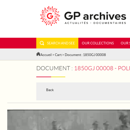
SEARCH AND SEE
OUR COLLECTIONS
OUR 
Accueil
>
Cart
> Document : 1850GJ 00008
DOCUMENT :
1850GJ 00008 - POLISH CELE
Back