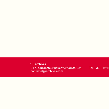
GP archives
24 rue du docteur Bauer 93400 St Ouen
Tél : +33 1 49 4
contact@gparchives.com