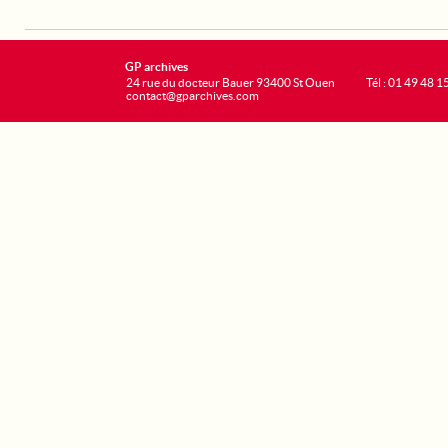
GP archives
24 rue du docteur Bauer 93400 St Ouen
Tél : 01 49 48 1
contact@gparchives.com