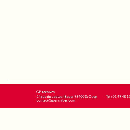
GP archives
24 rue du docteur Bauer 93400 St Ouen
Tél : 01 49 48 1
contact@gparchives.com