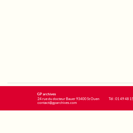
GP archives
24 rue du docteur Bauer 93400 St Ouen
Tél : 01 49 48 1
contact@gparchives.com