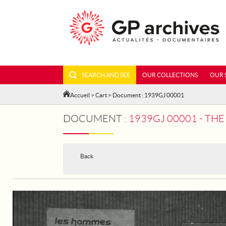
SEARCH AND SEE
OUR COLLECTIONS
OUR 
Accueil
>
Cart
> Document : 1939GJ 00001
DOCUMENT :
1939GJ 00001 - THE FORMER 
Back