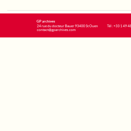
GP archives
24 rue du docteur Bauer 93400 St Ouen
Tél : +33 1 49 4
contact@gparchives.com