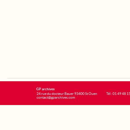
GP archives
24 rue du docteur Bauer 93400 St Ouen
Tél : 01 49 48 1
contact@gparchives.com