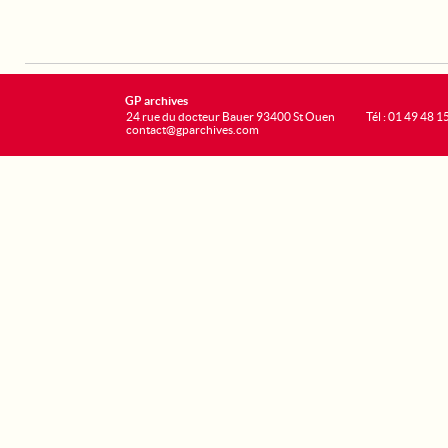
GP archives
24 rue du docteur Bauer 93400 St Ouen
Tél : 01 49 48 1
contact@gparchives.com