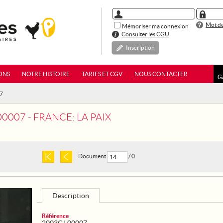
Mot de
Mémoriser ma connexion
Consulter les CGU
Inscription
ONS
NOTRE HISTOIRE
TARIFS ET CGV
NOUS CONTACTER
G
07
0007 - FRANCE: LA PAIX
Document
/ 0
Description
Référence