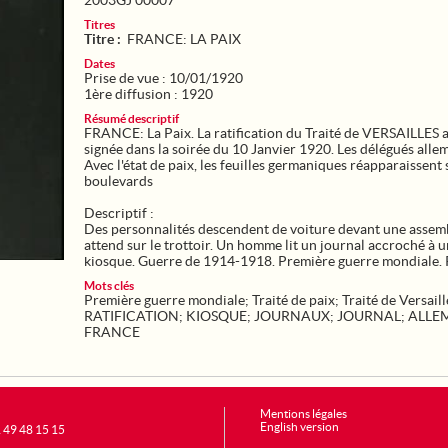
2003GJ 00007
Titres
Titre :
FRANCE: LA PAIX
Dates
Prise de vue : 10/01/1920
1ère diffusion : 1920
Résumé descriptif
FRANCE: La Paix. La ratification du Traité de VERSAILLES a
signée dans la soirée du 10 Janvier 1920. Les délégués alle
Avec l'état de paix, les feuilles germaniques réapparaissent 
boulevards
Descriptif :
Des personnalités descendent de voiture devant une assem
attend sur le trottoir. Un homme lit un journal accroché à u
kiosque. Guerre de 1914-1918. Première guerre mondiale. 
Mots clés
Première guerre mondiale
;
Traité de paix
;
Traité de Versaill
RATIFICATION
;
KIOSQUE
;
JOURNAUX
;
JOURNAL
;
ALLE
FRANCE
Mentions légales
English version
1 49 48 15 15