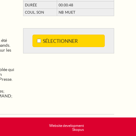
DURÉE
00:00:48
COUL. SON
NB MUET
 été
SÉLECTIONNER
mands.
sur les
blée qui
n
Presse.
es
;
MAND
;
Website development
Skopus