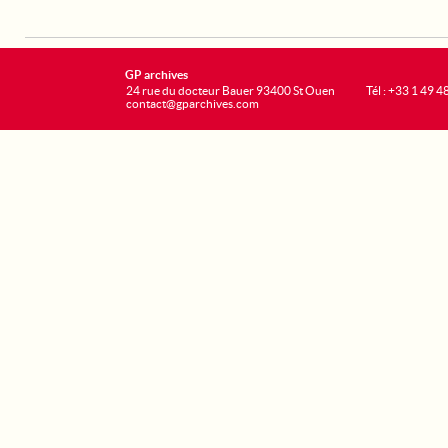
GP archives
24 rue du docteur Bauer 93400 St Ouen
Tél : +33 1 49 4
contact@gparchives.com