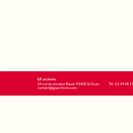
GP archives
24 rue du docteur Bauer 93400 St Ouen
Tél : 01 49 48 1
contact@gparchives.com