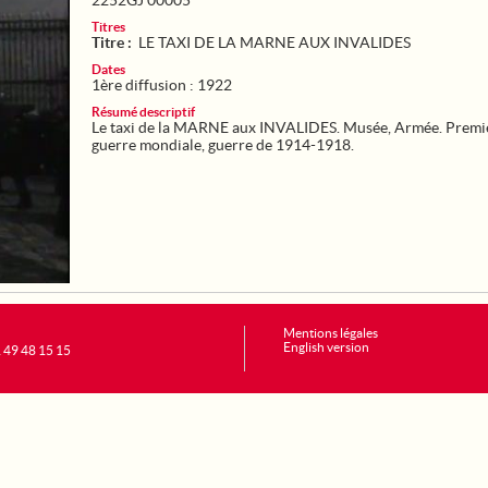
2252GJ 00005
Titres
Titre :
LE TAXI DE LA MARNE AUX INVALIDES
Dates
1ère diffusion : 1922
Résumé descriptif
Le taxi de la MARNE aux INVALIDES. Musée, Armée. Premi
guerre mondiale, guerre de 1914-1918.
Mentions légales
English version
1 49 48 15 15