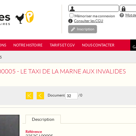
Mot de
Mémoriser ma connexion
Consulter les CGU
Inscription
ONS
NOTRE HISTOIRE
TARIFS ET CGV
NOUS CONTACTER
G
05
0005 - LE TAXI DE LA MARNE AUX INVALIDES
Document
/ 0
Description
Référence