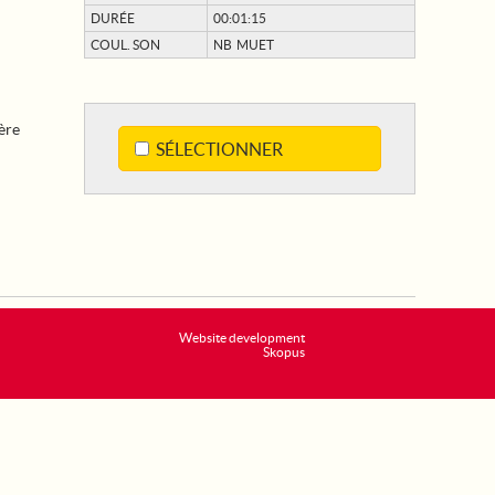
DURÉE
00:01:15
COUL. SON
NB MUET
ère
SÉLECTIONNER
Website development
Skopus