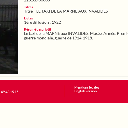
2252GJ 00005
Titres
Titre :
LE TAXI DE LA MARNE AUX INVALIDES
Dates
1ère diffusion : 1922
Résumé descriptif
Le taxi de la MARNE aux INVALIDES. Musée, Armée. Premi
guerre mondiale, guerre de 1914-1918.
Mentions légales
English version
1 49 48 15 15