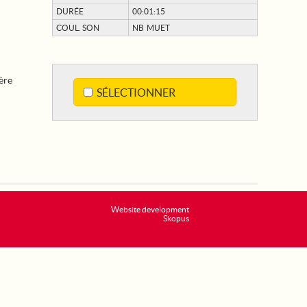
DURÉE
00:01:15
COUL. SON
NB MUET
ère
SÉLECTIONNER
Website development
Skopus