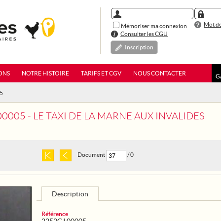
Mot de
Mémoriser ma connexion
Consulter les CGU
Inscription
ONS
NOTRE HISTOIRE
TARIFS ET CGV
NOUS CONTACTER
G
05
0005 - LE TAXI DE LA MARNE AUX INVALIDES
Document
/ 0
Description
Référence