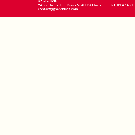
GP archives
24 rue du docteur Bauer 93400 St Ouen
Tél : 01 49 48 1
contact@gparchives.com