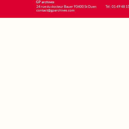
GP archives
24 rue du docteur Bauer 93400 St Ouen
Tél : 01 49 48 1
contact@gparchives.com