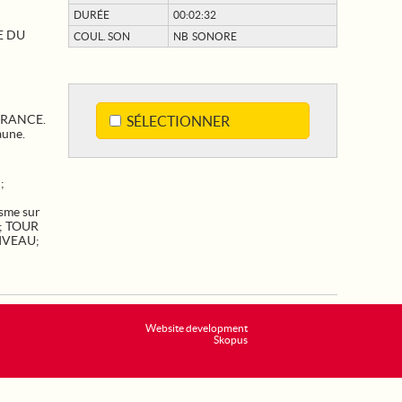
DURÉE
00:02:32
E DU
COUL. SON
NB SONORE
 FRANCE.
SÉLECTIONNER
aune.
N
;
sme sur
;
TOUR
IVEAU
;
Website development
Skopus