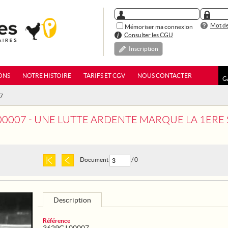
Mot de
Mémoriser ma connexion
Consulter les CGU
Inscription
ONS
NOTRE HISTOIRE
TARIFS ET CGV
NOUS CONTACTER
G
07
00007 - UNE LUTTE ARDENTE MARQUE LA 1ERE S
Document
/ 0
Description
Référence