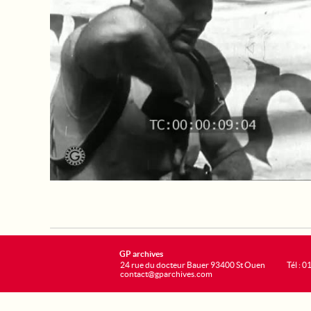
GP archives
24 rue du docteur Bauer 93400 St Ouen
Tél : 0
contact@gparchives.com