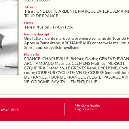
3629GJ 00007
Titres
Titre :
UNE LUTTE ARDENTE MARQUE LA 1ERE SEMAIN
TOUR DE FRANCE
Dates
1ère diffusion : 17/07/1936
Résumé descriptif
Une lutte ardente marque la première semaine du Tour de
Après la 7ème étape, ARCHAMBAUD conserve le maillot j
Sport, course cycliste, cyclisme.
Mots clés
FRANCE
;
CHARLEVILLE
;
Belfort
;
Doubs
;
GENEVE
;
EVIA
ARCHAMBAUD Maurice
;
CLEMENS Mathias
;
MERSCH
;
EZQUERRA Frederico
;
LE GREVES René
;
CYCLISME
;
Cycli
route
;
COUREUR CYCLISTE
;
VELO
;
COURSE (compétition)
DE FRANCE
;
TOUR DE FRANCE CYCLISTE
;
PASSAGE A N
VELODROME
;
RAVITAILLEMENT
;
PLUIE
Mentions légales
English version
1 49 48 15 15