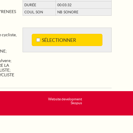
DURÉE
00:03:32
YRENEES
COUL. SON
NB SONORE
cycliste,
SÉLECTIONNER
NE
;
lvere
;
E LA
ISTE
;
YCLISTE
Website development
Skopus