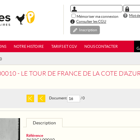
Mot de
Mémoriser ma connexion
Consulter les CGU
Inscription
ONS
NOTRE HISTOIRE
TARIFS ET CGV
NOUS CONTACTER
G
10
00010 - LE TOUR DE FRANCE DE LA COTE D'AZU
Document
/ 0
Description
Référence