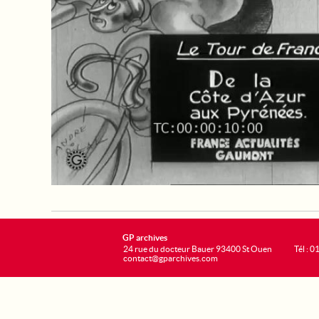
GP archives
24 rue du docteur Bauer 93400 St Ouen
Tél : 0
contact@gparchives.com