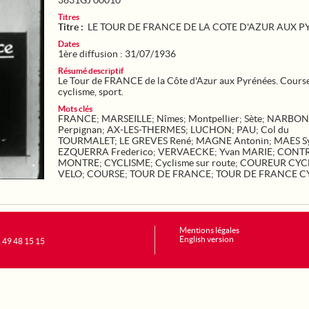
3631GJ 00010
Titres
Titre :
LE TOUR DE FRANCE DE LA COTE D'AZUR AUX P
Dates
1ère diffusion : 31/07/1936
Résumé descriptif
Le Tour de FRANCE de la Côte d'Azur aux Pyrénées. Course 
cyclisme, sport.
Mots clés
FRANCE
;
MARSEILLE
;
Nîmes
;
Montpellier
;
Sète
;
NARBON
Perpignan
;
AX-LES-THERMES
;
LUCHON
;
PAU
;
Col du
TOURMALET
;
LE GREVES René
;
MAGNE Antonin
;
MAES Sy
EZQUERRA Frederico
;
VERVAECKE
;
Yvan MARIE
;
CONTR
MONTRE
;
CYCLISME
;
Cyclisme sur route
;
COUREUR CYCL
VELO
;
COURSE
;
TOUR DE FRANCE
;
TOUR DE FRANCE C
Mentions légales
English version
1 49 48 15 15