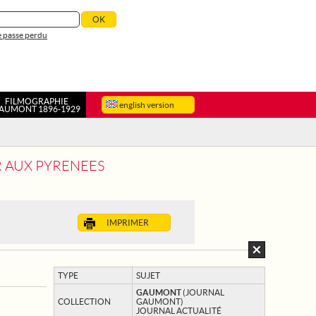
 passe perdu
FILMOGRAPHIE
english version
AUMONT 1896-1929
R AUX PYRENEES
IMPRIMER
TYPE
SUJET
GAUMONT
(JOURNAL
COLLECTION
GAUMONT)
JOURNAL ACTUALITÉ