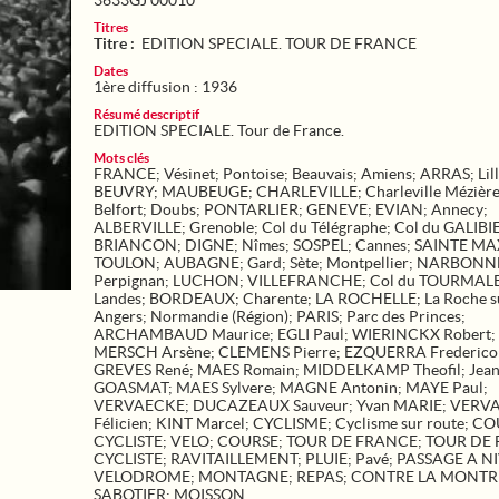
3633GJ 00010
Titres
Titre :
EDITION SPECIALE. TOUR DE FRANCE
Dates
1ère diffusion : 1936
Résumé descriptif
EDITION SPECIALE. Tour de France.
Mots clés
FRANCE
;
Vésinet
;
Pontoise
;
Beauvais
;
Amiens
;
ARRAS
;
Lil
BEUVRY
;
MAUBEUGE
;
CHARLEVILLE
;
Charleville Mézièr
Belfort
;
Doubs
;
PONTARLIER
;
GENEVE
;
EVIAN
;
Annecy
;
ALBERVILLE
;
Grenoble
;
Col du Télégraphe
;
Col du GALIBI
BRIANCON
;
DIGNE
;
Nîmes
;
SOSPEL
;
Cannes
;
SAINTE MA
TOULON
;
AUBAGNE
;
Gard
;
Sète
;
Montpellier
;
NARBONN
Perpignan
;
LUCHON
;
VILLEFRANCHE
;
Col du TOURMAL
Landes
;
BORDEAUX
;
Charente
;
LA ROCHELLE
;
La Roche s
Angers
;
Normandie (Région)
;
PARIS
;
Parc des Princes
;
ARCHAMBAUD Maurice
;
EGLI Paul
;
WIERINCKX Robert
;
MERSCH Arsène
;
CLEMENS Pierre
;
EZQUERRA Frederico
GREVES René
;
MAES Romain
;
MIDDELKAMP Theofil
;
Jea
GOASMAT
;
MAES Sylvere
;
MAGNE Antonin
;
MAYE Paul
;
VERVAECKE
;
DUCAZEAUX Sauveur
;
Yvan MARIE
;
VERV
Félicien
;
KINT Marcel
;
CYCLISME
;
Cyclisme sur route
;
CO
CYCLISTE
;
VELO
;
COURSE
;
TOUR DE FRANCE
;
TOUR DE
CYCLISTE
;
RAVITAILLEMENT
;
PLUIE
;
Pavé
;
PASSAGE A N
VELODROME
;
MONTAGNE
;
REPAS
;
CONTRE LA MONTR
SABOTIER
;
MOISSON