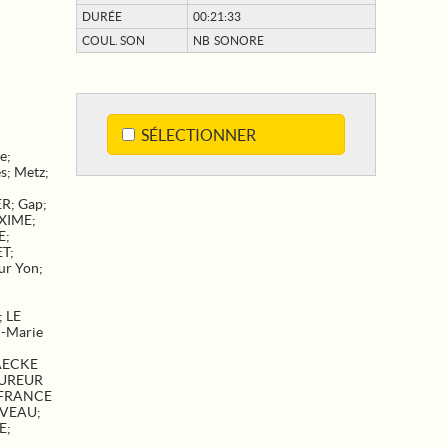
DURÉE
00:21:33
COUL. SON
NB SONORE
SÉLECTIONNER
le
;
es
;
Metz
;
ER
;
Gap
;
XIME
;
E
;
ET
;
ur Yon
;
;
LE
n-Marie
AECKE
UREUR
 FRANCE
IVEAU
;
E
;