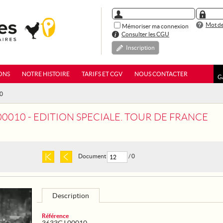
Mot de
Mémoriser ma connexion
Consulter les CGU
Inscription
ONS
NOTRE HISTOIRE
TARIFS ET CGV
NOUS CONTACTER
G
10
00010 - EDITION SPECIALE. TOUR DE FRANCE
Document
/ 0
Description
Référence