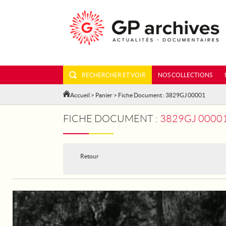
RECHERCHER ET VOIR
NOS COLLECTIONS
Accueil
>
Panier
> Fiche Document : 3829GJ 00001
FICHE DOCUMENT :
3829GJ 00001 -
Retour